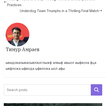
Practices
Underdog Team Triumphs in a Thrilling Final Match
Тимур Амраев
ывадовалываоывлжатлыжф алвыф авыол аыфвола фца
ывфложа ыфвода ыфвложа ыол афы
Поиск