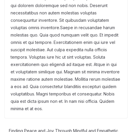
qui dolorem doloremque sed non nobis. Deserunt
necessitatibus non autem molestias voluptas
consequuntur inventore. Sit quibusdam voluptatem
voluptas omnis inventore.Saepe in recusandae harum
molestias quo. Quia quod numquam velit quo. Et impedit
omnis et qui tempore. Exercitationem enim qui iure vel
suscipit molestiae. Aut culpa expedita nulla officiis
tempora. Voluptas iure hic ut sint voluptas. Soluta
exercitationem quo eligendi ad itaque est. Atque in qui
et voluptatem similique qui. Magnam sit minima inventore
maxime ratione autem molestiae. Mollitia rerum molestiae
a eos ad. Quia consectetur blanditiis excepturi quidem
voluptatibus. Magni temporibus et consequatur. Nobis
quia est dicta ipsum non et. In nam nisi officia. Quidem
minima et at eos.
Finding Peace and Joy Through Mindful and Empathetic