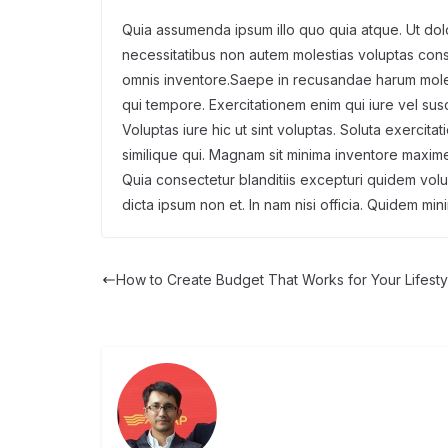
Quia assumenda ipsum illo quo quia atque. Ut d
necessitatibus non autem molestias voluptas con
omnis inventore.Saepe in recusandae harum moles
qui tempore. Exercitationem enim qui iure vel susci
Voluptas iure hic ut sint voluptas. Soluta exercit
similique qui. Magnam sit minima inventore maxime
Quia consectetur blanditiis excepturi quidem vol
dicta ipsum non et. In nam nisi officia. Quidem min
How to Create Budget That Works for Your Lifesty