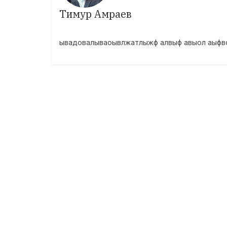
Тимур Амраев
ывадовалываоывлжатлыжф алвыф авыол аыфв