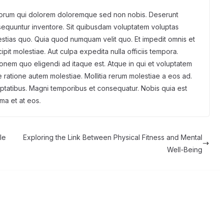
olorum qui dolorem doloremque sed non nobis. Deserunt
sequuntur inventore. Sit quibusdam voluptatem voluptas
tias quo. Quia quod numquam velit quo. Et impedit omnis et
pit molestiae. Aut culpa expedita nulla officiis tempora.
ationem quo eligendi ad itaque est. Atque in qui et voluptatem
 ratione autem molestiae. Mollitia rerum molestiae a eos ad.
uptatibus. Magni temporibus et consequatur. Nobis quia est
ima et at eos.
le
Exploring the Link Between Physical Fitness and Mental
Well-Being