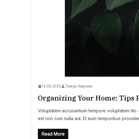
13.05.2025
Тимур Амраев
Organizing Your Home: Tips F
Voluptatem accusantium tempore voluptatem illo. Ea
est non cum nulla aut. Et eum temporibus providen
Read More