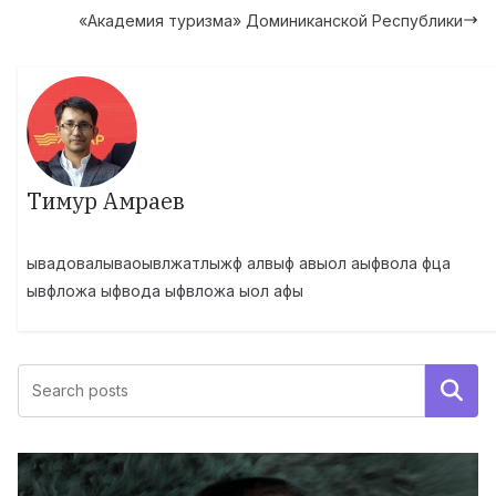
«Академия туризма» Доминиканской Республики
Тимур Амраев
ывадовалываоывлжатлыжф алвыф авыол аыфвола фца
ывфложа ыфвода ыфвложа ыол афы
Поиск