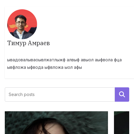
Тимур Амраев
ывадовалываоывлжатлыжф алвыф авыол аыфвола фца
ывфложа ыфвода ыфвложа ыол афы
Поиск