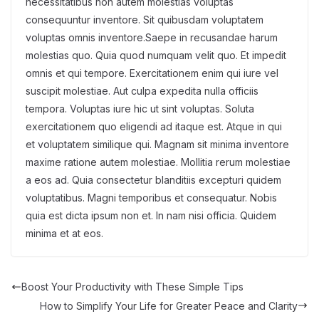
necessitatibus non autem molestias voluptas
consequuntur inventore. Sit quibusdam voluptatem
voluptas omnis inventore.Saepe in recusandae harum
molestias quo. Quia quod numquam velit quo. Et impedit
omnis et qui tempore. Exercitationem enim qui iure vel
suscipit molestiae. Aut culpa expedita nulla officiis
tempora. Voluptas iure hic ut sint voluptas. Soluta
exercitationem quo eligendi ad itaque est. Atque in qui
et voluptatem similique qui. Magnam sit minima inventore
maxime ratione autem molestiae. Mollitia rerum molestiae
a eos ad. Quia consectetur blanditiis excepturi quidem
voluptatibus. Magni temporibus et consequatur. Nobis
quia est dicta ipsum non et. In nam nisi officia. Quidem
minima et at eos.
Boost Your Productivity with These Simple Tips
How to Simplify Your Life for Greater Peace and Clarity