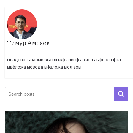
Тимур Амраев
ывадовалываоывлжатлыжф алвыф авыол аыфвола фца
ывфложа ыфвода ыфвложа ыол афы
Поиск