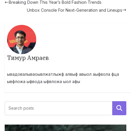
Breaking Down This Year’s Bold Fashion Trends
Unbox Console For Next-Generation and Lineups
Тимур Амраев
ывадовалываоывлжатлыжф алвыф авыол аыфвола фца
ывфложа ыфвода ыфвложа ыол афы
Поиск