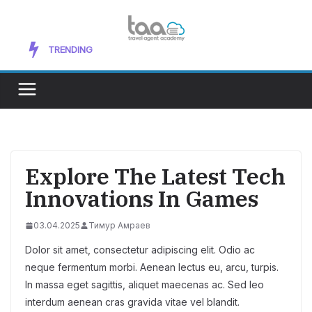
Перейти
к
содержимому
Exploring New Mediums to Improve Your
TRENDING
Artistic Skills
Explore The Latest Tech
Innovations In Games
03.04.2025
Тимур Амраев
Dolor sit amet, consectetur adipiscing elit. Odio ac
neque fermentum morbi. Aenean lectus eu, arcu, turpis.
In massa eget sagittis, aliquet maecenas ac. Sed leo
interdum aenean cras gravida vitae vel blandit.