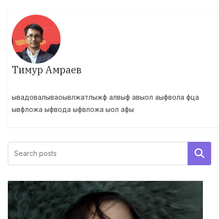
Тимур Амраев
ывадовалываоывлжатлыжф алвыф авыол аыфвола фца
ывфложа ыфвода ыфвложа ыол афы
Поиск