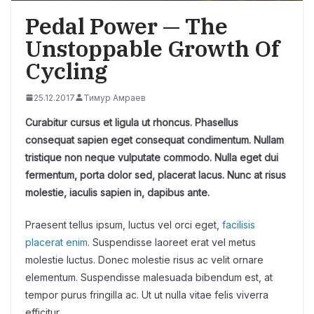
Pedal Power — The
Unstoppable Growth Of
Cycling
25.12.2017
Тимур Амраев
Curabitur cursus et ligula ut rhoncus. Phasellus
consequat sapien eget consequat condimentum. Nullam
tristique non neque vulputate commodo. Nulla eget dui
fermentum, porta dolor sed, placerat lacus. Nunc at risus
molestie, iaculis sapien in, dapibus ante.
Praesent tellus ipsum, luctus vel orci eget,
facilisis
placerat enim
. Suspendisse laoreet erat vel metus
molestie luctus. Donec molestie risus ac velit ornare
elementum. Suspendisse malesuada bibendum est, at
tempor purus fringilla ac. Ut ut nulla vitae felis viverra
efficitur.