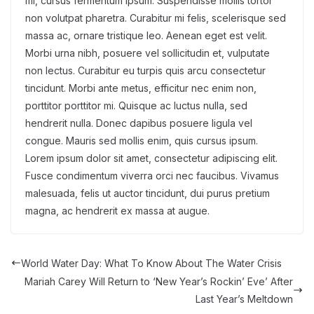
mi, cursus fermentum ipsum. Suspendisse mollis tortor
non volutpat pharetra. Curabitur mi felis, scelerisque sed
massa ac, ornare tristique leo. Aenean eget est velit.
Morbi urna nibh, posuere vel sollicitudin et, vulputate
non lectus. Curabitur eu turpis quis arcu consectetur
tincidunt. Morbi ante metus, efficitur nec enim non,
porttitor porttitor mi. Quisque ac luctus nulla, sed
hendrerit nulla. Donec dapibus posuere ligula vel
congue. Mauris sed mollis enim, quis cursus ipsum.
Lorem ipsum dolor sit amet, consectetur adipiscing elit.
Fusce condimentum viverra orci nec faucibus. Vivamus
malesuada, felis ut auctor tincidunt, dui purus pretium
magna, ac hendrerit ex massa at augue.
World Water Day: What To Know About The Water Crisis
Mariah Carey Will Return to ‘New Year’s Rockin’ Eve’ After
Last Year’s Meltdown