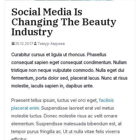
Social Media Is
Changing The Beauty
Industry
25.12.2017
Тимур Амраев
Curabitur cursus et ligula ut rhoncus. Phasellus
consequat sapien eget consequat condimentum. Nullam
tristique non neque vulputate commodo. Nulla eget dui
fermentum, porta dolor sed, placerat lacus. Nunc at risus
molestie, iaculis sapien in, dapibus ante.
Praesent tellus ipsum, luctus vel orci eget,
facilisis
placerat enim
. Suspendisse laoreet erat vel metus
molestie luctus. Donec molestie risus ac velit ornare
elementum. Suspendisse malesuada bibendum est, at
tempor purus fringilla ac. Ut ut nulla vitae felis viverra
efficitur.