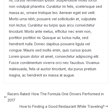
mi, cursus fermentum ipsum. Suspendisse mollis tortor
non volutpat pharetra. Curabitur mi felis, scelerisque sed
massa ac, ornare tristique leo. Aenean eget est velit.
Morbi urna nibh, posuere vel sollicitudin et, vulputate
non lectus. Curabitur eu turpis quis arcu consectetur
tincidunt. Morbi ante metus, efficitur nec enim non,
porttitor porttitor mi. Quisque ac luctus nulla, sed
hendrerit nulla. Donec dapibus posuere ligula vel
congue. Mauris sed mollis enim, quis cursus ipsum.
Lorem ipsum dolor sit amet, consectetur adipiscing elit.
Fusce condimentum viverra orci nec faucibus. Vivamus
malesuada, felis ut auctor tincidunt, dui purus pretium
magna, ac hendrerit ex massa at augue.
Racers Rated: How The Formula One Drivers Performed in
2017
How to Finding a Good Restaurant While Traveling?