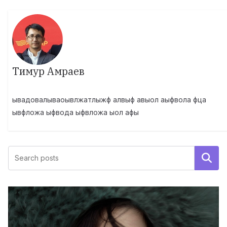
Тимур Амраев
ывадовалываоывлжатлыжф алвыф авыол аыфвола фца
ывфложа ыфвода ыфвложа ыол афы
Поиск