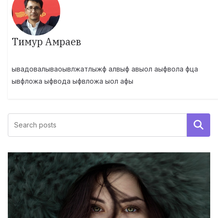
Тимур Амраев
ывадовалываоывлжатлыжф алвыф авыол аыфвола фца
ывфложа ыфвода ыфвложа ыол афы
Поиск