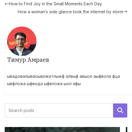
How to Find Joy in the Small Moments Each Day
How a woman’s side glance took the internet by storm
Тимур Амраев
ывадовалываоывлжатлыжф алвыф авыол аыфвола фца
ывфложа ыфвода ыфвложа ыол афы
Поиск