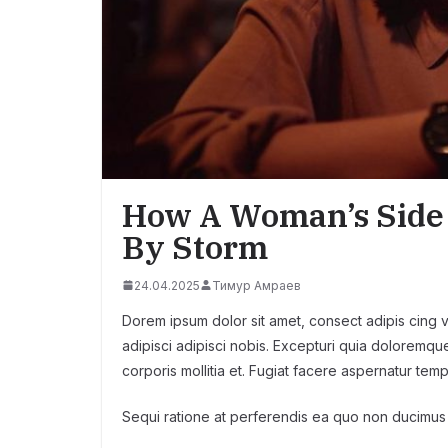
How A Woman’s Side 
By Storm
24.04.2025
Тимур Амраев
Dorem ipsum dolor sit amet, consect adipis cing vu
adipisci adipisci nobis. Excepturi quia doloremque
corporis mollitia et. Fugiat facere aspernatur tem
Sequi ratione at perferendis ea quo non ducimus