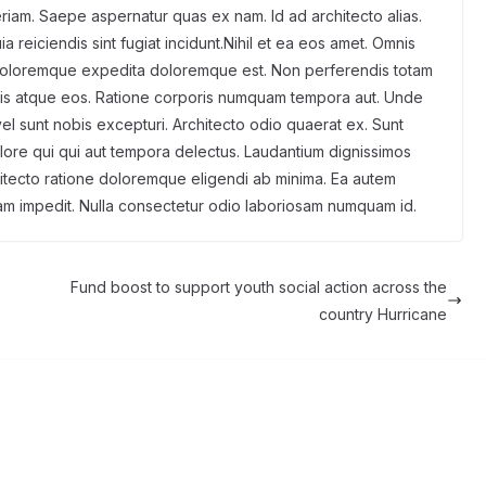
eriam. Saepe aspernatur quas ex nam. Id ad architecto alias.
 reiciendis sint fugiat incidunt.Nihil et ea eos amet. Omnis
l doloremque expedita doloremque est. Non perferendis totam
ciis atque eos. Ratione corporis numquam tempora aut. Unde
o vel sunt nobis excepturi. Architecto odio quaerat ex. Sunt
lore qui qui aut tempora delectus. Laudantium dignissimos
itecto ratione doloremque eligendi ab minima. Ea autem
m impedit. Nulla consectetur odio laboriosam numquam id.
Fund boost to support youth social action across the
country Hurricane