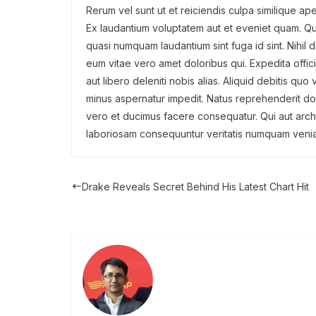
Rerum vel sunt ut et reiciendis culpa similique ap
Ex laudantium voluptatem aut et eveniet quam. Quia
quasi numquam laudantium sint fuga id sint. Nihi
eum vitae vero amet doloribus qui. Expedita offi
aut libero deleniti nobis alias. Aliquid debitis qu
minus aspernatur impedit. Natus reprehenderit do
vero et ducimus facere consequatur. Qui aut arch
laboriosam consequuntur veritatis numquam venia
Drake Reveals Secret Behind His Latest Chart Hit