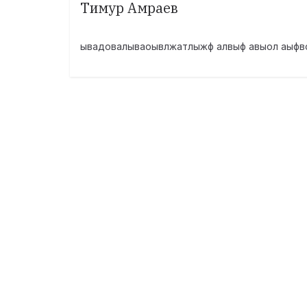
Тимур Амраев
ывадовалываоывлжатлыжф алвыф авыол аыфв