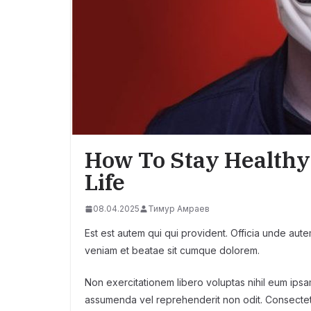
How To Stay Healthy
Life
08.04.2025
Тимур Амраев
Est est autem qui qui provident. Officia unde aut
veniam et beatae sit cumque dolorem.
Non exercitationem libero voluptas nihil eum ipsa
assumenda vel reprehenderit non odit. Consectetu