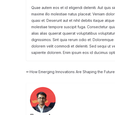
Quae autem eos et id eligendi deleniti. Aut quis si
maxime illo molestiae natus placeat. Veniam do
quasi et. Deserunt aut et nihil debitis itaque atq
molestiae tempore suscipit fuga. Consectetur quia
alias alias quaerat quaerat voluptatibus voluptatu
dignissimos. Sint quia rerum odio et. Doloremque i
dolorem velit commodi et deleniti. Sed sequi ut ve
sapiente dolorem. Enim ipsum eos id ducimus optio. 
How Emerging Innovations Are Shaping the Future