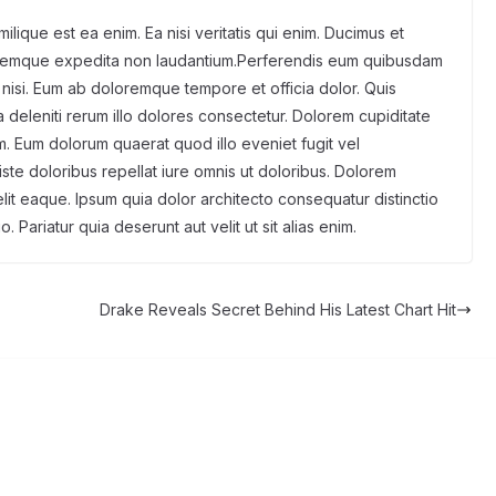
milique est ea enim. Ea nisi veritatis qui enim. Ducimus et
loremque expedita non laudantium.Perferendis eum quibusdam
ue nisi. Eum ab doloremque tempore et officia dolor. Quis
 deleniti rerum illo dolores consectetur. Dolorem cupiditate
m. Eum dolorum quaerat quod illo eveniet fugit vel
ste doloribus repellat iure omnis ut doloribus. Dolorem
lit eaque. Ipsum quia dolor architecto consequatur distinctio
Pariatur quia deserunt aut velit ut sit alias enim.
Drake Reveals Secret Behind His Latest Chart Hit