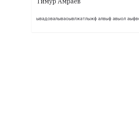
Тимур Амраев
ывадовалываоывлжатлыжф алвыф авыол аыфв