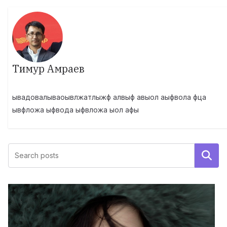
Тимур Амраев
ывадовалываоывлжатлыжф алвыф авыол аыфвола фца
ывфложа ыфвода ыфвложа ыол афы
Поиск