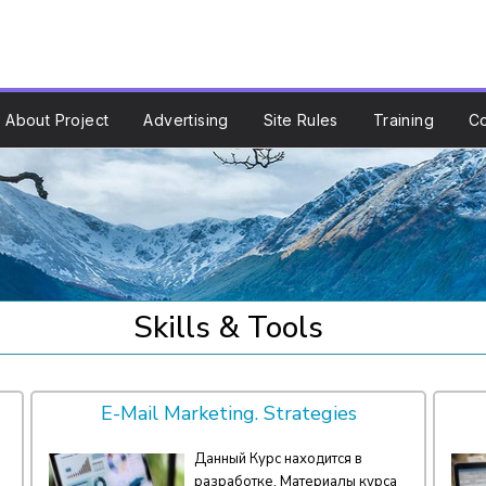
About Project
Advertising
Site Rules
Training
C
Skills & Tools
E-Mail Marketing. Strategies
Данный Курс находится в
разработке. Материалы курса